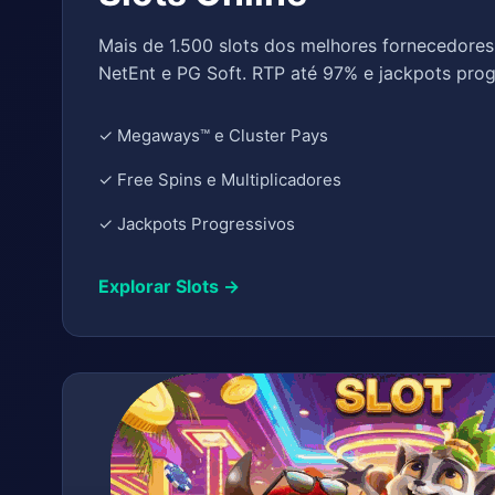
Mais de 1.500 slots dos melhores fornecedore
NetEnt e PG Soft. RTP até 97% e jackpots progr
✓ Megaways™ e Cluster Pays
✓ Free Spins e Multiplicadores
✓ Jackpots Progressivos
Explorar Slots →