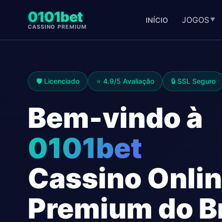
0101bet
JOGOS
INÍCIO
▼
CASSINO PREMIUM
🛡️ Licenciado
⭐ 4.9/5 Avaliação
🔒 SSL Seguro
Bem-vindo à
0101bet
Cassino Onli
Premium do Br