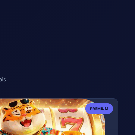
ais
PREMIUM