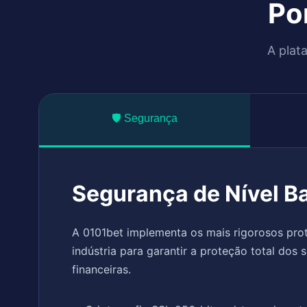
Po
A plat
🛡️ Segurança
Segurança de Nível B
A 0101bet implementa os mais rigorosos pro
indústria para garantir a proteção total dos
financeiras.