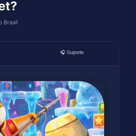
et?
 Brasil
🎧 Suporte