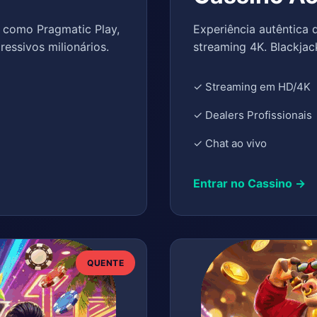
s como Pragmatic Play,
Experiência autêntica 
essivos milionários.
streaming 4K. Blackjac
✓ Streaming em HD/4K
✓ Dealers Profissionais
✓ Chat ao vivo
Entrar no Cassino →
QUENTE