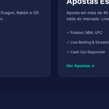
Apostas Es
 Dragon, Rabbit e OX.
Aposte em mais de 40
x.
odds do mercado. Live 
✓ Futebol, NBA, UFC
✓ Live Betting & Stream
✓ Cash Out disponível
Ver Apostas →