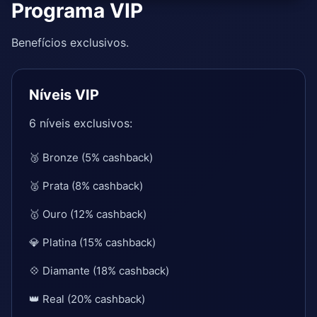
Programa VIP
Benefícios exclusivos.
Níveis VIP
6 níveis exclusivos:
🥉 Bronze (5% cashback)
🥈 Prata (8% cashback)
🥇 Ouro (12% cashback)
💎 Platina (15% cashback)
💠 Diamante (18% cashback)
👑 Real (20% cashback)