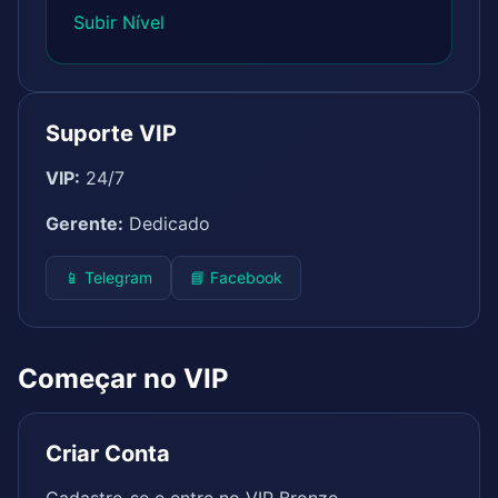
Subir Nível
Suporte VIP
VIP:
24/7
Gerente:
Dedicado
📱 Telegram
📘 Facebook
Começar no VIP
Criar Conta
Cadastre-se e entre no VIP Bronze