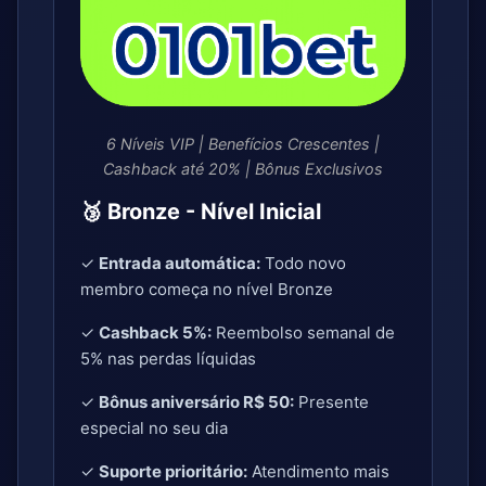
6 Níveis VIP | Benefícios Crescentes |
Cashback até 20% | Bônus Exclusivos
🥉 Bronze - Nível Inicial
✓
Entrada automática:
Todo novo
membro começa no nível Bronze
✓
Cashback 5%:
Reembolso semanal de
5% nas perdas líquidas
✓
Bônus aniversário R$ 50:
Presente
especial no seu dia
✓
Suporte prioritário:
Atendimento mais