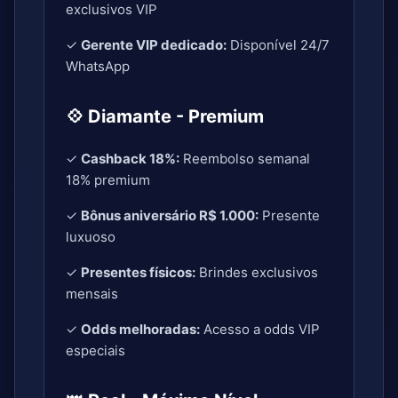
exclusivos VIP
✓
Gerente VIP dedicado:
Disponível 24/7
WhatsApp
💠 Diamante - Premium
✓
Cashback 18%:
Reembolso semanal
18% premium
✓
Bônus aniversário R$ 1.000:
Presente
luxuoso
✓
Presentes físicos:
Brindes exclusivos
mensais
✓
Odds melhoradas:
Acesso a odds VIP
especiais